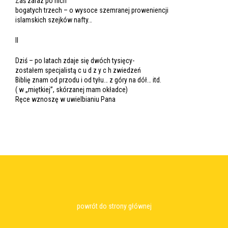
Zaś zaraz po nich
bogatych trzech – o wysoce szemranej proweniencji
islamskich szejków nafty…
II
Dziś – po latach zdaje się dwóch tysięcy-
zostałem specjalistą c u d z y c h zwiedzeń
Biblię znam od przodu i od tyłu… z góry na dół… itd.
( w „miętkiej”, skórzanej mam okładce)
Ręce wznoszę w uwielbianiu Pana
powrót do strony głównej