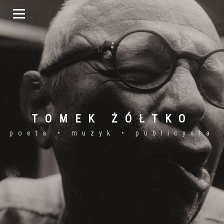
TOMEK ŻÓŁTKO
poeta • muzyk • publicysta