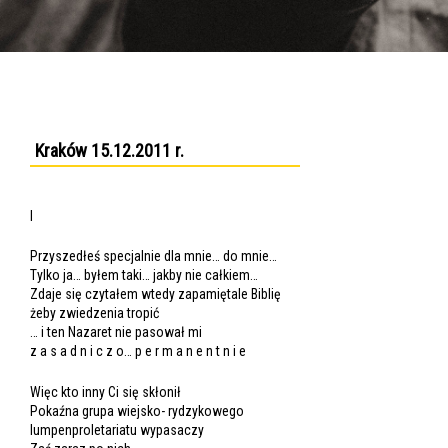
Kraków 15.12.2011 r.
I
Przyszedłeś specjalnie dla mnie… do mnie…
Tylko ja… byłem taki… jakby nie całkiem…
Zdaje się czytałem wtedy zapamiętale Biblię
żeby zwiedzenia tropić
… i ten Nazaret nie pasował mi
z a s a d n i c z o… p e r m a n e n t n i e
Więc kto inny Ci się skłonił
Pokaźna grupa wiejsko- rydzykowego
lumpenproletariatu wypasaczy