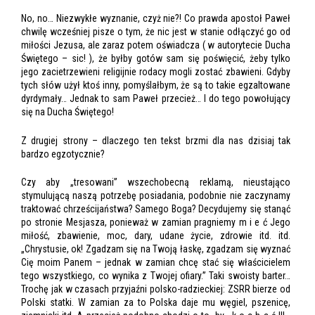
No, no… Niezwykłe wyznanie, czyż nie?! Co prawda apostoł Paweł
chwilę wcześniej pisze o tym, że nic jest w stanie odłączyć go od
miłości Jezusa, ale zaraz potem oświadcza ( w autorytecie Ducha
Świętego – sic! ), że byłby gotów sam się poświęcić, żeby tylko
jego zacietrzewieni religijnie rodacy mogli zostać zbawieni. Gdyby
tych słów użył ktoś inny, pomyślałbym, że są to takie egzaltowane
dyrdymały… Jednak to sam Paweł przecież… I do tego powołujący
się na Ducha Świętego!
Z drugiej strony – dlaczego ten tekst brzmi dla nas dzisiaj tak
bardzo egzotycznie?
Czy aby „tresowani” wszechobecną reklamą, nieustająco
stymulującą naszą potrzebę posiadania, podobnie nie zaczynamy
traktować chrześcijaństwa? Samego Boga? Decydujemy się stanąć
po stronie Mesjasza, ponieważ w zamian pragniemy m i e ć Jego
miłość, zbawienie, moc, dary, udane życie, zdrowie itd. itd.
„Chrystusie, ok! Zgadzam się na Twoją łaskę, zgadzam się wyznać
Cię moim Panem – jednak w zamian chcę stać się właścicielem
tego wszystkiego, co wynika z Twojej ofiary.” Taki swoisty barter…
Trochę jak w czasach przyjaźni polsko-radzieckiej: ZSRR bierze od
Polski statki. W zamian za to Polska daje mu węgiel, pszenicę,