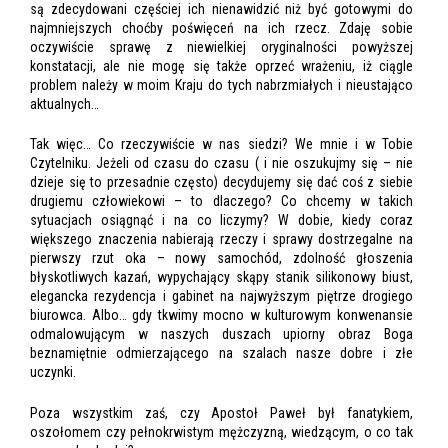
są zdecydowani częściej ich nienawidzić niż być gotowymi do
najmniejszych choćby poświęceń na ich rzecz. Zdaję sobie
oczywiście sprawę z niewielkiej oryginalności powyższej
konstatacji, ale nie mogę się także oprzeć wrażeniu, iż ciągle
problem należy w moim Kraju do tych nabrzmiałych i nieustająco
aktualnych…
Tak więc… Co rzeczywiście w nas siedzi? We mnie i w Tobie
Czytelniku. Jeżeli od czasu do czasu ( i nie oszukujmy się – nie
dzieje się to przesadnie często) decydujemy się dać coś z siebie
drugiemu człowiekowi – to dlaczego? Co chcemy w takich
sytuacjach osiągnąć i na co liczymy? W dobie, kiedy coraz
większego znaczenia nabierają rzeczy i sprawy dostrzegalne na
pierwszy rzut oka – nowy samochód, zdolność głoszenia
błyskotliwych kazań, wypychający skąpy stanik silikonowy biust,
elegancka rezydencja i gabinet na najwyższym piętrze drogiego
biurowca. Albo… gdy tkwimy mocno w kulturowym konwenansie
odmalowującym w naszych duszach upiorny obraz Boga
beznamiętnie odmierzającego na szalach nasze dobre i złe
uczynki.
Poza wszystkim zaś, czy Apostoł Paweł był fanatykiem,
oszołomem czy pełnokrwistym mężczyzną, wiedzącym, o co tak