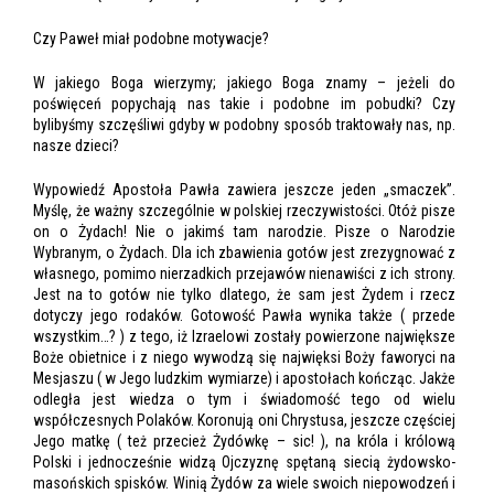
Czy Paweł miał podobne motywacje?
W jakiego Boga wierzymy; jakiego Boga znamy – jeżeli do
poświęceń popychają nas takie i podobne im pobudki? Czy
bylibyśmy szczęśliwi gdyby w podobny sposób traktowały nas, np.
nasze dzieci?
Wypowiedź Apostoła Pawła zawiera jeszcze jeden „smaczek”.
Myślę, że ważny szczególnie w polskiej rzeczywistości. Otóż pisze
on o Żydach! Nie o jakimś tam narodzie. Pisze o Narodzie
Wybranym, o Żydach. Dla ich zbawienia gotów jest zrezygnować z
własnego, pomimo nierzadkich przejawów nienawiści z ich strony.
Jest na to gotów nie tylko dlatego, że sam jest Żydem i rzecz
dotyczy jego rodaków. Gotowość Pawła wynika także ( przede
wszystkim…? ) z tego, iż Izraelowi zostały powierzone największe
Boże obietnice i z niego wywodzą się najwięksi Boży faworyci na
Mesjaszu ( w Jego ludzkim wymiarze) i apostołach kończąc. Jakże
odległa jest wiedza o tym i świadomość tego od wielu
współczesnych Polaków. Koronują oni Chrystusa, jeszcze częściej
Jego matkę ( też przecież Żydówkę – sic! ), na króla i królową
Polski i jednocześnie widzą Ojczyznę spętaną siecią żydowsko-
masońskich spisków. Winią Żydów za wiele swoich niepowodzeń i