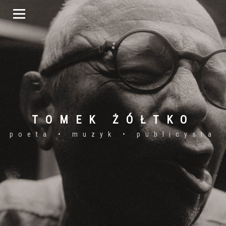
TOMEK ŻÓŁTKO
poeta • muzyk • publicysta