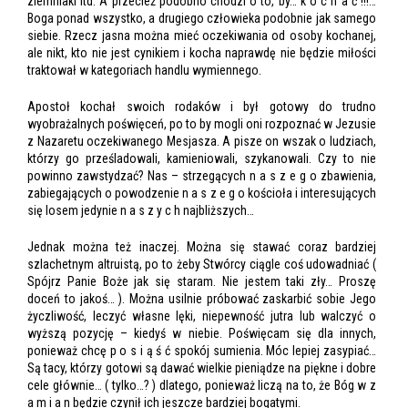
ziemniaki itd. A przecież podobno chodzi o to, by… k o c h a ć !!!…
Boga ponad wszystko, a drugiego człowieka podobnie jak samego
siebie. Rzecz jasna można mieć oczekiwania od osoby kochanej,
ale nikt, kto nie jest cynikiem i kocha naprawdę nie będzie miłości
traktował w kategoriach handlu wymiennego.
Apostoł kochał swoich rodaków i był gotowy do trudno
wyobrażalnych poświęceń, po to by mogli oni rozpoznać w Jezusie
z Nazaretu oczekiwanego Mesjasza. A pisze on wszak o ludziach,
którzy go prześladowali, kamieniowali, szykanowali. Czy to nie
powinno zawstydzać? Nas – strzegących n a s z e g o zbawienia,
zabiegających o powodzenie n a s z e g o kościoła i interesujących
się losem jedynie n a s z y c h najbliższych…
Jednak można też inaczej. Można się stawać coraz bardziej
szlachetnym altruistą, po to żeby Stwórcy ciągle coś udowadniać (
Spójrz Panie Boże jak się staram. Nie jestem taki zły… Proszę
doceń to jakoś… ). Można usilnie próbować zaskarbić sobie Jego
życzliwość, leczyć własne lęki, niepewność jutra lub walczyć o
wyższą pozycję – kiedyś w niebie. Poświęcam się dla innych,
ponieważ chcę p o s i ą ś ć spokój sumienia. Móc lepiej zasypiać…
Są tacy, którzy gotowi są dawać wielkie pieniądze na piękne i dobre
cele głównie… ( tylko…? ) dlatego, ponieważ liczą na to, że Bóg w z
a m i a n będzie czynił ich jeszcze bardziej bogatymi.