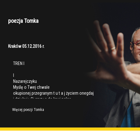
poezja Tomka
Kraków 05.12.2016 r.
TREN I
I
Nazarejczyku
Myślę o Twej chwale
okupionej przegranym t u t a j życiem onegdaj
i dziękuję Ci gryząc do krwi palce
że mnie przeczołgujesz
Więcej poezji Tomka
– wręcz z m u s z a s z
do bycia pawim móżdżkiem… do bycia błaznem
A ja łkam jak rozżalone małe dziecko
co mu się czasem – często? – zdaje być sierotą