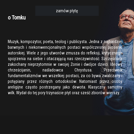
zamów płytę
o Tomku
Muzyk, kompozytor, poeta, teolog i publicysta. Jedna z najbardziej
barwnych i niekonwencjonalnych postaci współczesnej piosenki
autorskiej. Wiele z jego utworów zmusza do refleksji, krytycznego
spojrzenia na siebie i otaczającą nas rzeczywistość. Szczęściarz
zakochany nieprzytomnie w swojej Żonie i dwójce dzieci. Ideowy
chrześcijanin, naśladowca Chrystusa. Przeciwnik
fundamentalizmów we wszelkiej postaci, za co bywa zwalczany i
potępiany przez różnych ortodoksów. Natomiast przez osoby
areligijne często postrzegany jako dewota. Klasyczny samotny
wilk. Wydał do tej pory trzynaście płyt oraz sześć zbiorów wierszy.