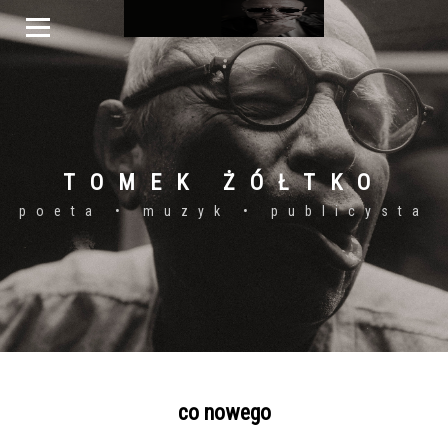
TOMEK ŻÓŁTKO
poeta • muzyk • publicysta
co nowego