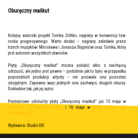
Oburęczny mańkut
Kolejny autorski projekt Tomka Żółtko, nagrany w konwencji tzw.
rocka progresywnego. Warto dodać – nagrany zaledwie przez
trzech muzyków: Mirosława i Jonasza Stępniów oraz Tomka, który
jest autorem wszystkich utworów.
Płytę „Oburęczny mańkut” można polubić albo z niechęcią
odrzucić, ale jedno jest pewne – podobnie jak to było w przypadku
poprzednich produkcji artysty – nie pozwala ona pozostać
obojętnym. Zapewne więc jednych ona zachwyci, drugich oburzy.
Dokładnie tak, jak jej autor.
Premierowe odsłuchy płyty „Oburęczny mańkut” już 15 maja w
Krakowie (ul. Kamienna 43)
i 16 maja w
Wiśle Malince (ul.
Cieńkowska 5).
Wydawca: Studio DR